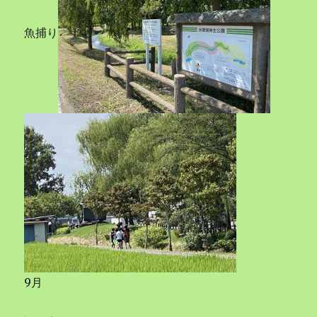
魚捕り
9月