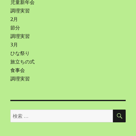
児童新年会
調理実習
2月
節分
調理実習
3月
ひな祭り
旅立ちの式
食事会
調理実習
検
検
索
索
対