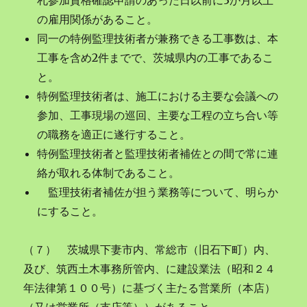
札参加資格確認申請のあった日以前に3か月以上
の雇用関係があること。
同一の特例監理技術者が兼務できる工事数は、本
工事を含め2件までで、茨城県内の工事であるこ
と。
特例監理技術者は、施工における主要な会議への
参加、工事現場の巡回、主要な工程の立ち合い等
の職務を適正に遂行すること。
特例監理技術者と監理技術者補佐との間で常に連
絡が取れる体制であること。
監理技術者補佐が担う業務等について、明らか
にすること。
（７） 茨城県下妻市内、常総市（旧石下町）内、
及び、筑西土木事務所管内、に建設業法（昭和２４
年法律第１００号）に基づく主たる営業所（本店）