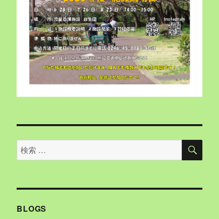
検
検
索
索
対
象:
BLOGS