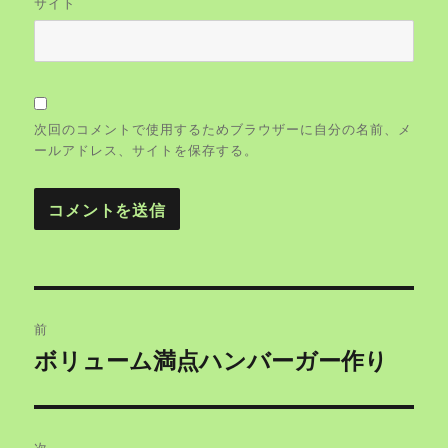
サイト
次回のコメントで使用するためブラウザーに自分の名前、メ
ールアドレス、サイトを保存する。
投
前
稿
ボリューム満点ハンバーガー作り
過
去
ナ
の
ビ
投
次