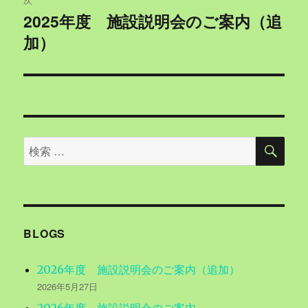
稿:
ゲ
2025年度 施設説明会のご案内（追
次
加）
の
ー
投
シ
稿:
ョ
ン
検
検
索
索
対
象:
BLOGS
2026年度 施設説明会のご案内（追加）
2026年5月27日