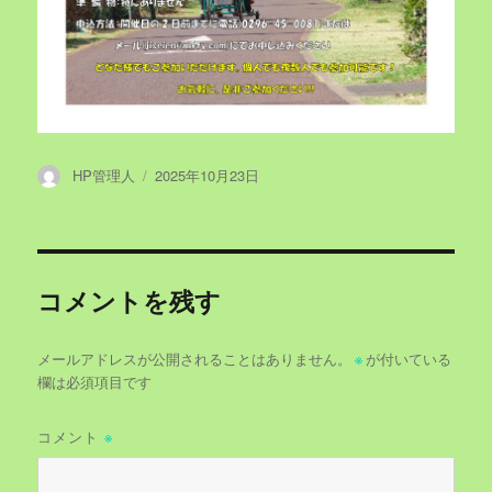
投
投
HP管理人
2025年10月23日
稿
稿
者
日:
コメントを残す
メールアドレスが公開されることはありません。
※
が付いている
欄は必須項目です
コメント
※