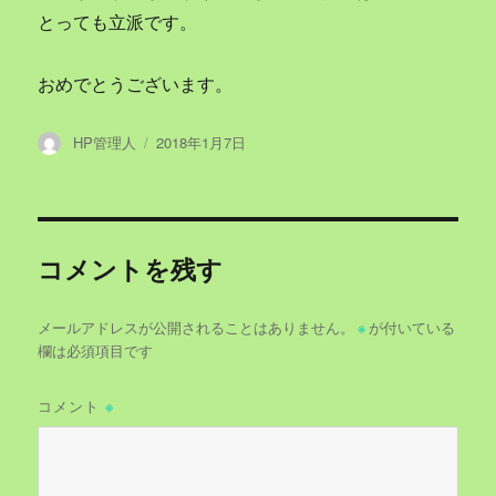
とっても立派です。
おめでとうございます。
投
投
HP管理人
2018年1月7日
稿
稿
者
日:
コメントを残す
メールアドレスが公開されることはありません。
※
が付いている
欄は必須項目です
コメント
※