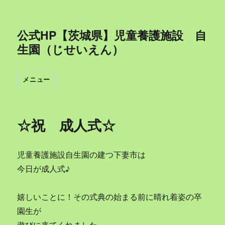
公式HP【茨城県】児童養護施設 自
生園（じせいえん）
メニュー
☆祝 成人式☆
児童養護施設自生園の建つ下妻市は
今日が成人式♪
嬉しいことに！その式典の始まる前に晴れ着姿の卒
園生が