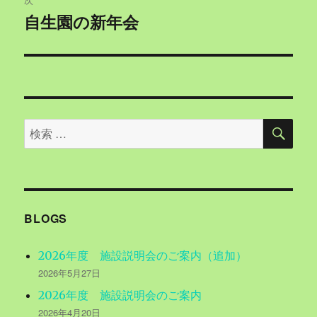
自生園の新年会
次
ー
の
シ
投
稿:
ョ
ン
検
検
索
索
対
象:
BLOGS
2026年度 施設説明会のご案内（追加）
2026年5月27日
2026年度 施設説明会のご案内
2026年4月20日