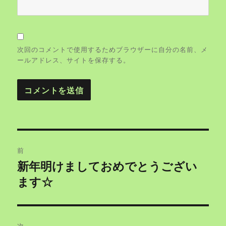
次回のコメントで使用するためブラウザーに自分の名前、メ
ールアドレス、サイトを保存する。
投
前
稿
新年明けましておめでとうござい
過
ます☆
去
ナ
の
ビ
投
稿:
ゲ
次